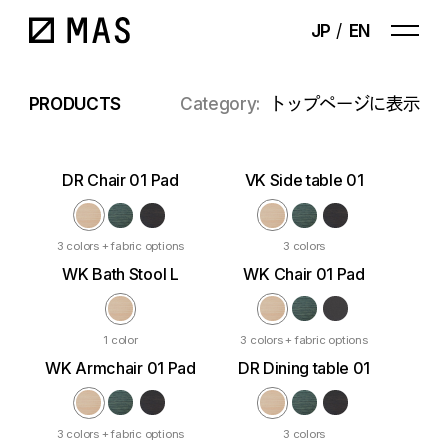
JP
EN
PRODUCTS
Category:
トップページに表示
All
Chairs
DR Chair 01 Pad
VK Side table 01
Stools/Benches
Tables
3 colors + fabric options
3 colors
WK Bath Stool L
WK Chair 01 Pad
Shelves
Accessories
1 color
3 colors + fabric options
WK Armchair 01 Pad
DR Dining table 01
3 colors + fabric options
3 colors