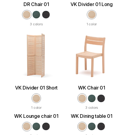
DR Chair 01
VK Divider 01 Long
3 colors
1 color
VK Divider 01 Short
WK Chair 01
1 color
3 colors
WK Lounge chair 01
WK Dining table 01